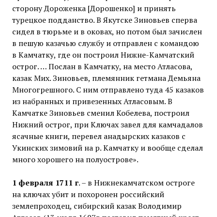
сторону Дороженка [Дорошенко] и принять
турецкое подданство. В Якутске Зиновьев сперва
сидел в тюрьме и в оковах, но потом был зачислен
в пешую казачью службу и отправлен с командою
в Камчатку, где он построил Нижне-Камчатский
острог. … Послан в Камчатку, на место Атласова,
казак Мих. Зиновьев, племянник гетмана Демьяна
Многогрешного. С ним отправлено туда 45 казаков
из набранных и привезенных Атласовым. В
Камчатке Зиновьев сменил Кобелева, построил
Нижний острог, при Ключах завел для камчадалов
ясачные книги, перевел анадырских казаков с
Укинских зимовий на р. Камчатку и вообще сделал
много хорошего на полуострове».
1 февраля 1711 г
. – в Нижнекамчатском остроге
на ключах убит и похоронен российский
землепроходец, сибирский казак Володимир