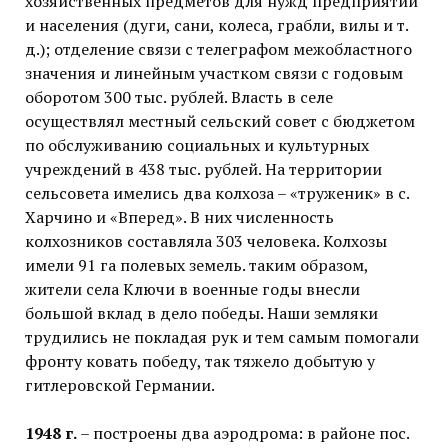
хозяйственных предметов для нужд предприятий
и населения (дуги, сани, колеса, грабли, вилы и т.
д.); отделение связи с телеграфом межобластного
значения и линейным участком связи с годовым
оборотом 300 тыс. рублей. Власть в селе
осуществлял местный сельский совет с бюджетом
по обслуживанию социальных и культурных
учреждений в 438 тыс. рублей. На территории
сельсовета имелись два колхоза – «труженик» в с.
Харчино и «Вперед». В них численность
колхозников составляла 303 человека. Колхозы
имели 91 га полевых земель. таким образом,
жители села Ключи в военные годы внесли
большой вклад в дело победы. Наши земляки
трудились не покладая рук и тем самым помогали
фронту ковать победу, так тяжело добытую у
гитлеровской Германии.
1948 г.
– построены два аэродрома: в районе пос.