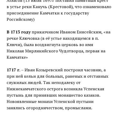
Атласов (13 июля 1697г поставил памятный крест
в устье реки Канучь (Крестовой), что ознаменовало
присоединение Камчатки к государству
Российскому)
В 1713 году
приказчиком Иваном Енисейским, «на
речке Ключовка (в её устье находящемся в п.
Ключи), была воздвигнута церковь во имя
Николая Мирликийского Чудотворца, первая на
Камчатке»
1717 г.
– Иван Козыревский построил часовню, а
при ней кельи для больных, раненых и отставных
служилых людей. Так неподалеку от
Нижнекамчатского острога возникла Успенская
пустынь для принявших монашество казаков.
Новоявленные монахи Успенской пустыни
занялись огородничеством, промыслами.