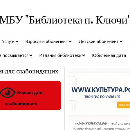
МБУ "Библиотека п. Ключи
Услуги
Взрослый абонемент
Детский абонемент
е посвящается
Издания библиотеки
Юбилейная дата
я для слабовидящих
Версия для
слабовидящих
«
WWW.КУЛЬТУРА.РФ
– твой гид по 
Узнайте больше об истории страны, ис