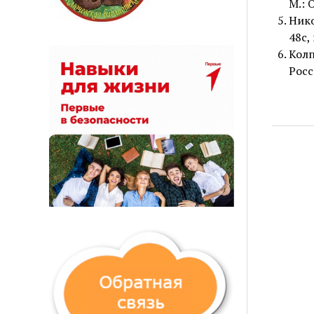
М.: 
Нико
48с, 
Колп
Росси