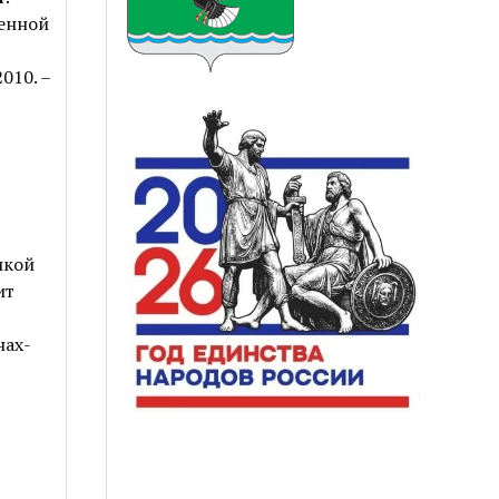
венной
010. –
икой
ит
нах-
,