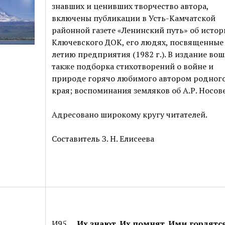
знавших и ценивших творчество автора,
включены публикации в Усть-Камчатской
районной газете «Ленинский путь» об истор
Ключевского ДОК, его людях, посвященные 
летию предприятия (1982 г.). В издание во
также подборка стихотворений о войне и
природе горячо любимого автором родног
края; воспоминания земляков об А.Р. Носове
Адресовано широкому кругу читателей.
Составитель З. Н. Елисеева
И95
Их знают. Их помнят. Ими гордятс