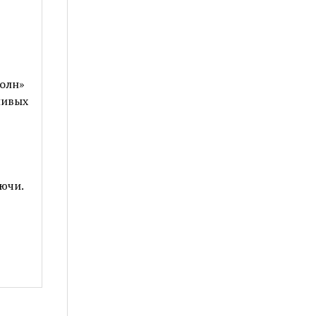
олн»
ливых
ючи.