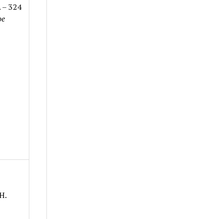
 – 324
ое
Н.