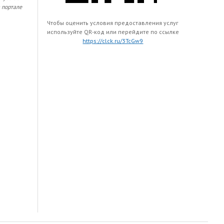
 портале
Чтобы оценить условия предоставления услуг
используйте QR-код или перейдите по ссылке
https://clck.ru/3TcGw9