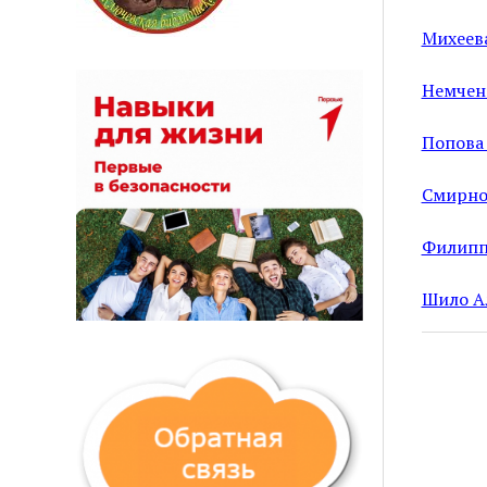
Михеев
Немчен
Попова
Смирно
Филипп
Шило А