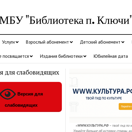
МБУ "Библиотека п. Ключи
Услуги
Взрослый абонемент
Детский абонемент
е посвящается
Издания библиотеки
Юбилейная дата
я для слабовидящих
Версия для
слабовидящих
«
WWW.КУЛЬТУРА.РФ
– твой гид по 
Узнайте больше об истории страны, ис