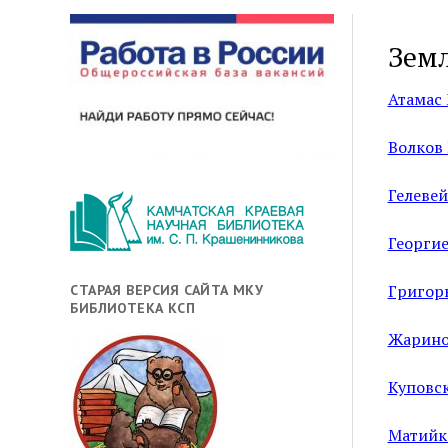
Зем
Атамас
Волков
Гелевей
Георги
Григор
СТАРАЯ ВЕРСИЯ САЙТА МКУ
БИБЛИОТЕКА КСП
Жарино
Куповс
Матийк